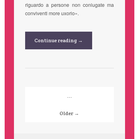
riguardo a persone non coniugate ma
conviventi more uxorio».
Continue reading →
Paginazione
…
degli
Older →
articoli