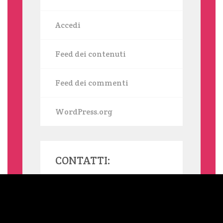
Accedi
Feed dei contenuti
Feed dei commenti
WordPress.org
CONTATTI:
MAMMASINGLE.ORG UTILIZZA COOKIE, ANCHE DI TERZE PARTI,
PER INVIARTI SERVIZI IN LINEA CON LE TUE PREFERENZE. SE
VUOI SAPERNE DI PIÙ O NEGARE IL CONSENSO A TUTTI O
ALCUNI COOKIE LEGGI L'INFORMATIVA ESTESA SUI COOKIE.