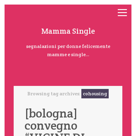
Mamma Single
segnalazioni per donne felicemente
mamme e single...
Browsing tag archives:
cohousing
[bologna]
convegno