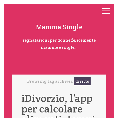
Mamma Single
segnalazioni per donne felicemente
mamme e single...
Browsing tag archives:
diritto
iDivorzio, l’app
per calcolare