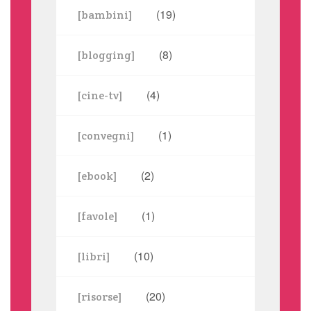
(19)
[bambini]
(8)
[blogging]
(4)
[cine-tv]
(1)
[convegni]
(2)
[ebook]
(1)
[favole]
(10)
[libri]
(20)
[risorse]