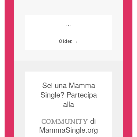
Paginazione
…
degli
Older →
articoli
Sei una Mamma
Single? Partecipa
alla
di
COMMUNITY
MammaSingle.org