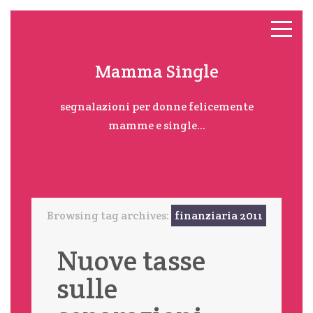
Mamma Single
segnalazioni per donne felicemente
mamme e single...
Browsing tag archives:
finanziaria 2011
Nuove tasse
sulle