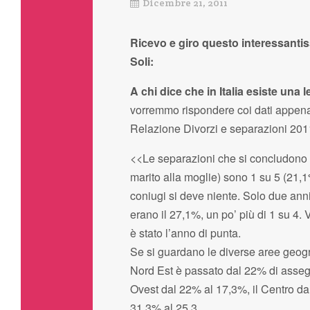
Dicembre 21, 2011
Ricevo e giro questo interessantiss
Soli:
A chi dice che in Italia esiste una
vorremmo rispondere coi dati appena p
Relazione Divorzi e separazioni 2011e 
<<Le separazioni che si concludono c
marito alla moglie) sono 1 su 5 (21,1
coniugi si deve niente. Solo due ann
erano il 27,1%, un po’ più di 1 su 4. 
è stato l’anno di punta.
Se si guardano le diverse aree geogra
Nord Est è passato dal 22% di assegn
Ovest dal 22% al 17,3%, il Centro dal
31,3% al 25,3.