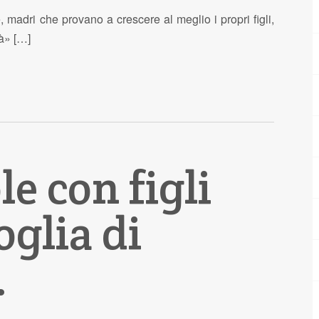
madri che provano a crescere al meglio i propri figli,
à» […]
e con figli
oglia di
…