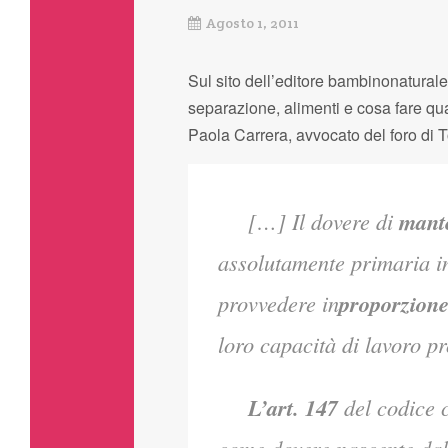
Agosto 1, 2011
Sul sito dell’editore bambinonaturale
separazione, alimenti e cosa fare qua
Paola Carrera, avvocato del foro di T
[…] Il dovere di
mante
assolutamente primaria i
provvedere in
proporzion
loro capacità di lavoro pr
L’art. 147
del codice c
come dovere nascente dal