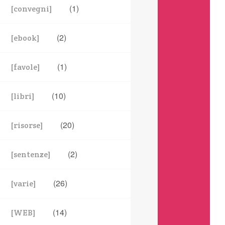
(1)
[convegni]
(2)
[ebook]
(1)
[favole]
(10)
[libri]
(20)
[risorse]
(2)
[sentenze]
(26)
[varie]
(14)
[WEB]