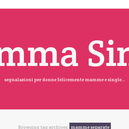
mma Sin
segnalazioni per donne felicemente mamme e single...
Browsing tag archives:
mamme separate