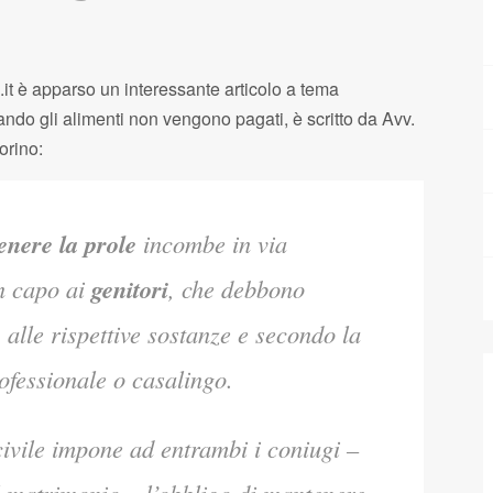
.it è apparso un interessante articolo a tema
ndo gli alimenti non vengono pagati, è scritto da Avv.
orino:
nere la prole
incombe in via
n capo ai
genitori
, che debbono
e
alle rispettive sostanze e secondo la
ofessionale o casalingo.
ivile impone ad entrambi i coniugi –
 matrimonio – l’obbligo di mantenere,