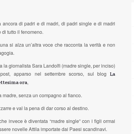
a ancora di padri e di madri, di padri single e di madri
 di tutto il fenomeno.
tuna si alza un’altra voce che racconta la verità e non
agogia.
a la giornalista Sara Landolfi (madre single, per inciso)
post, apparso nel settembre scorso, sul blog
La
,
ettesima ora
ta madre, senza un compagno al fianco.
zarre e val la pena di dar corso al destino.
he invece è diventata “madre single” con i figli ormai
sere novelle Attila importate dai Paesi scandinavi.