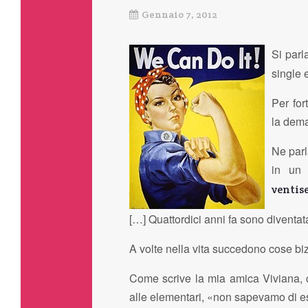
Gennaio 7, 2012
Si parl
single e
Per for
la dem
Ne parl
in un 
ventis
[…] Quattordici anni fa sono diventa
A volte nella vita succedono cose biz
Come scrive la mia amica Viviana, c
alle elementari, «non sapevamo di es