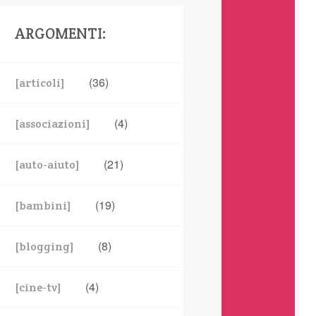
ARGOMENTI:
(36)
[articoli]
(4)
[associazioni]
(21)
[auto-aiuto]
(19)
[bambini]
(8)
[blogging]
(4)
[cine-tv]