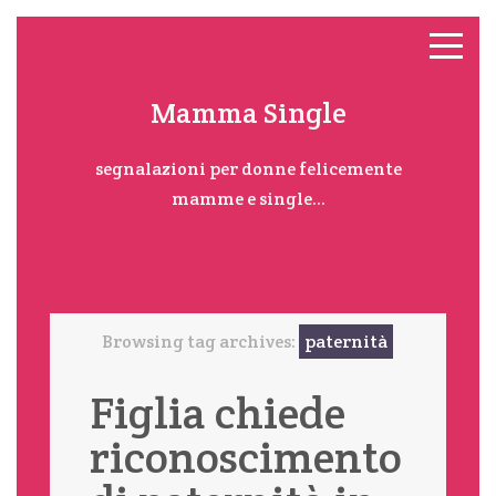
Mamma Single
segnalazioni per donne felicemente
mamme e single...
Browsing tag archives:
paternità
Figlia chiede
riconoscimento