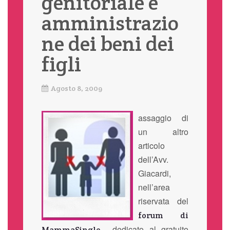
genitoriale e
amministrazio
ne dei beni dei
figli
Agosto 8, 2009
assaggio di
un altro
articolo
dell’Avv.
Giacardi,
nell’area
riservata del
forum di
, dedicato al gratuito
MammaSingle