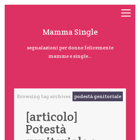
Mamma Single
segnalazioni per donne felicemente
mamme e single...
Browsing tag archives:
podestà genitoriale
[articolo]
Potestà