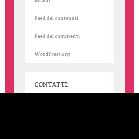
Accedi
Feed dei contenuti
Feed dei commenti
WordPress.org
CONTATTI:
MAMMASINGLE.ORG UTILIZZA COOKIE, ANCHE DI TERZE PARTI,
PER INVIARTI SERVIZI IN LINEA CON LE TUE PREFERENZE. SE
VUOI SAPERNE DI PIÙ O NEGARE IL CONSENSO A TUTTI O
ALCUNI COOKIE LEGGI L'INFORMATIVA ESTESA SUI COOKIE.
NELLA BARRA LATERALE DEL SITO TROVI SEMPRE UN LINK
ALL'INFORMATIVA ESTESA. CLICCANDO SUL TASTO "OK" OPPURE
SU QUALSIASI ELEMENTO DELLA PAGINA SOTTOSTANTE