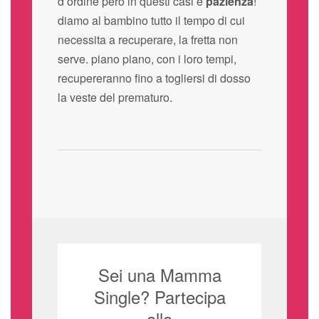
d’ordine però in questi casi è
pazienza
!
diamo al bambino tutto il tempo di cui
necessita a recuperare, la fretta non
serve. piano piano, con i loro tempi,
recupereranno fino a togliersi di dosso
la veste del prematuro.
Sei una Mamma
Single? Partecipa
alla