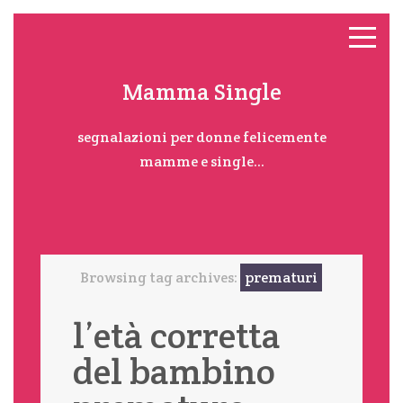
Mamma Single
segnalazioni per donne felicemente
mamme e single...
Browsing tag archives:
prematuri
l’età corretta
del bambino