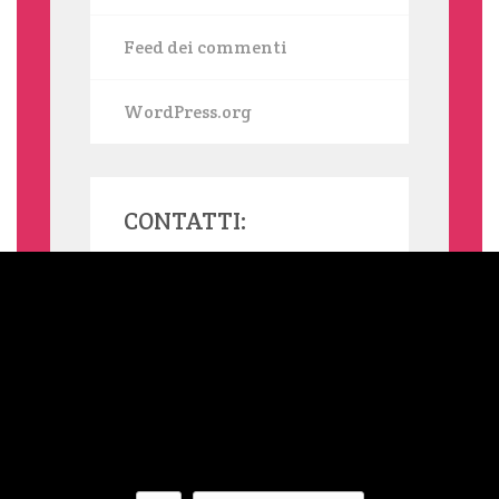
Feed dei commenti
WordPress.org
CONTATTI:
MAMMASINGLE.ORG UTILIZZA COOKIE, ANCHE DI TERZE PARTI,
PER INVIARTI SERVIZI IN LINEA CON LE TUE PREFERENZE. SE
VUOI SAPERNE DI PIÙ O NEGARE IL CONSENSO A TUTTI O
ALCUNI COOKIE LEGGI L'INFORMATIVA ESTESA SUI COOKIE.
NELLA BARRA LATERALE DEL SITO TROVI SEMPRE UN LINK
ALL'INFORMATIVA ESTESA. CLICCANDO SUL TASTO "OK" OPPURE
SU QUALSIASI ELEMENTO DELLA PAGINA SOTTOSTANTE
ACCONSENTI ALL'USO DEI COOKIE. QUESTO AVVISO TI VERRÀ
RIPROPOSTO TRA 12 MESI.
This website is powered by
and
WordPress
Aries