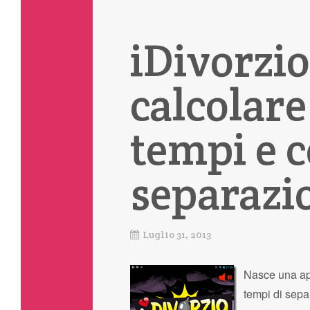
iDivorzio
calcolare
tempi e c
separazi
Luglio 31, 2013
Nasce una app 
tempi di separ