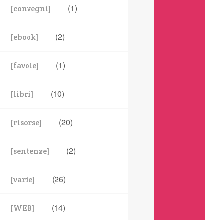
(1)
[convegni]
(2)
[ebook]
(1)
[favole]
(10)
[libri]
(20)
[risorse]
(2)
[sentenze]
(26)
[varie]
(14)
[WEB]