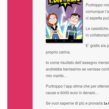
Purtroppo non
comunque l’ai
ci aspetta può
Le casistiche 
in collaboraz
E’ gratis sia
proprio carina.
Io come risultato dell’assegno mensile
andrebbe benissimo se venisse confer
mio marito…
Purtroppo l’app stima che per ottener
cause e 6000 euro in denaro…
Se vuoi saperne di più e provarla
la