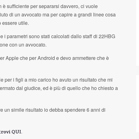
 è sufficiente per separarsi davvero, ci vuole
uto di un avvocato ma per capire a grandi linee cosa
 essere utile.
e i parametri sono stati calcolati dallo staff di 22HBG
ione con un avvocato.
 per Apple che per Android e devo ammettere che è
 per i figli a mio carico ho avuto un risultato che mi
mato dal giudice, ed è più di quello che ho chiesto a
e un simile risultato io debba spendere 6 anni di
R
p
.
 trovi QUI