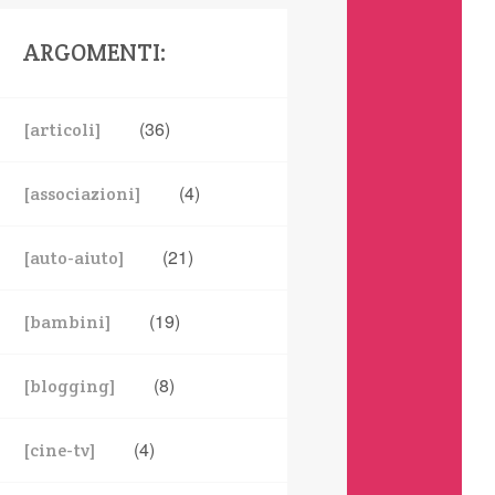
ARGOMENTI:
(36)
[articoli]
(4)
[associazioni]
(21)
[auto-aiuto]
(19)
[bambini]
(8)
[blogging]
(4)
[cine-tv]