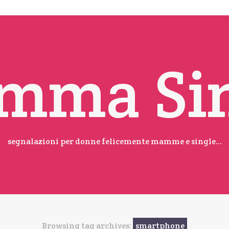
mma Sin
segnalazioni per donne felicemente mamme e single...
Browsing tag archives:
smartphone