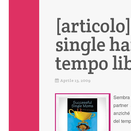
[articolo
single h
tempo li
Aprile 13, 2009
Sembra 
partner 
anziché 
del temp