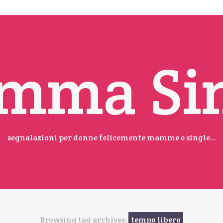
mma Sin
segnalazioni per donne felicemente mamme e single...
Browsing tag archives:
tempo libero