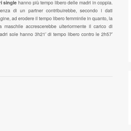
i single
hanno più tempo libero delle madri in coppia.
enza di un partner contribuirebbe, secondo i dati
agine, ad erodere il tempo libero femminile in quanto, la
a maschile accrescerebbe ulteriormente il carico di
madri sole hanno 3h21′ di tempo libero contro le 2h57′
R
p