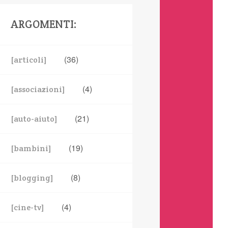
ARGOMENTI:
(36)
[articoli]
(4)
[associazioni]
(21)
[auto-aiuto]
(19)
[bambini]
(8)
[blogging]
(4)
[cine-tv]