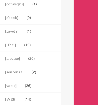
(1)
[convegni]
(2)
[ebook]
(1)
[favole]
(10)
[libri]
(20)
[risorse]
(2)
[sentenze]
(26)
[varie]
(14)
[WEB]