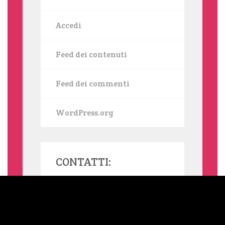
Accedi
Feed dei contenuti
Feed dei commenti
WordPress.org
CONTATTI:
MAMMASINGLE.ORG UTILIZZA COOKIE, ANCHE DI TERZE PARTI,
PER INVIARTI SERVIZI IN LINEA CON LE TUE PREFERENZE. SE
VUOI SAPERNE DI PIÙ O NEGARE IL CONSENSO A TUTTI O
ALCUNI COOKIE LEGGI L'INFORMATIVA ESTESA SUI COOKIE.