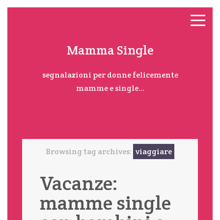
Mamma Single
segnalazioni per donne felicemente
mamme e single...
Browsing tag archives:
viaggiare
Vacanze:
mamme single