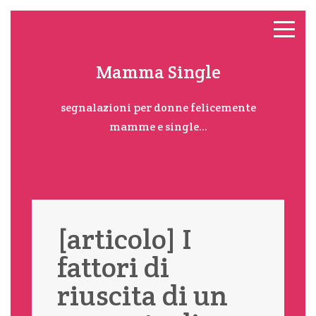
Mamma Single
segnalazioni per donne felicemente
mamme e single...
[articolo] I
fattori di
riuscita di un