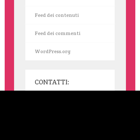
Feed dei contenuti
Feed dei commenti
WordPress.org
CONTATTI:
MAMMASINGLE.ORG UTILIZZA COOKIE, ANCHE DI TERZE PARTI,
PER INVIARTI SERVIZI IN LINEA CON LE TUE PREFERENZE. SE
VUOI SAPERNE DI PIÙ O NEGARE IL CONSENSO A TUTTI O
ALCUNI COOKIE LEGGI L'INFORMATIVA ESTESA SUI COOKIE.
NELLA BARRA LATERALE DEL SITO TROVI SEMPRE UN LINK
ALL'INFORMATIVA ESTESA. CLICCANDO SUL TASTO "OK" OPPURE
SU QUALSIASI ELEMENTO DELLA PAGINA SOTTOSTANTE