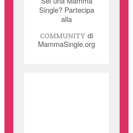
Sei una Mamma
Single? Partecipa
alla
di
COMMUNITY
MammaSingle.org