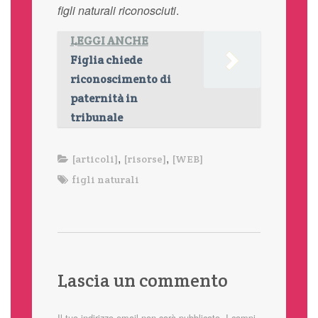
figli naturali riconosciuti
.
LEGGI ANCHE
Figlia chiede
riconoscimento di
paternità in
tribunale
,
,
[articoli]
[risorse]
[WEB]
figli naturali
Lascia un commento
Il tuo indirizzo email non sarà pubblicato.
I campi