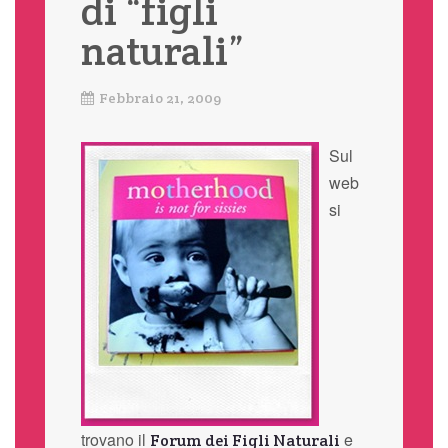
di “figli
naturali”
Febbraio 21, 2009
Sul
web
si
trovano il
e
Forum dei Figli Naturali