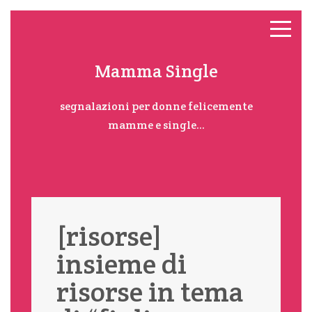
Mamma Single
segnalazioni per donne felicemente
mamme e single...
[risorse]
insieme di
risorse in tema