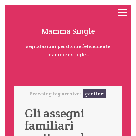
Mamma Single
segnalazioni per donne felicemente
mamme e single...
Browsing tag archives:
genitori
Gli assegni
familiari