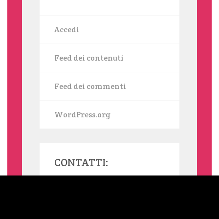
Accedi
Feed dei contenuti
Feed dei commenti
WordPress.org
CONTATTI:
MAMMASINGLE.ORG UTILIZZA COOKIE, ANCHE DI TERZE PARTI,
PER INVIARTI SERVIZI IN LINEA CON LE TUE PREFERENZE. SE
VUOI SAPERNE DI PIÙ O NEGARE IL CONSENSO A TUTTI O
ALCUNI COOKIE LEGGI L'INFORMATIVA ESTESA SUI COOKIE.