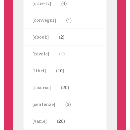
(4)
[cine-tv]
(1)
[convegni]
(2)
[ebook]
(1)
[favole]
(10)
[libri]
(20)
[risorse]
(2)
[sentenze]
(26)
[varie]