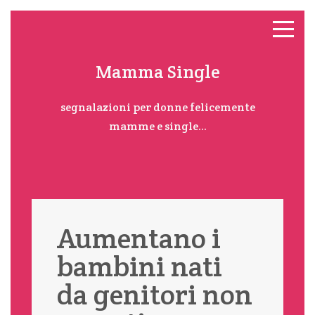
Mamma Single
segnalazioni per donne felicemente
mamme e single...
Aumentano i
bambini nati
da genitori non