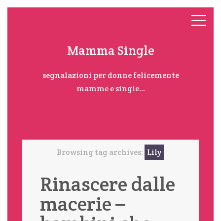
Mamma Single
segnalazioni per donne felicemente
mamme e single...
Browsing tag archives:
Lily
Rinascere dalle
macerie –