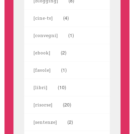
(8)
[blogging]
(4)
[cine-tv]
(1)
[convegni]
(2)
[ebook]
(1)
[favole]
(10)
[libri]
(20)
[risorse]
(2)
[sentenze]