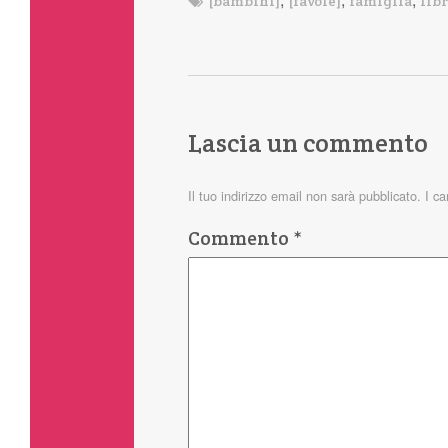
[bambini]
[favole]
famiglia
libr
Lascia un commento
Il tuo indirizzo email non sarà pubblicato.
I c
Commento
*