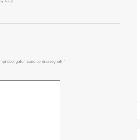
i
Lily
ampi obbligatori sono contrassegnati
*