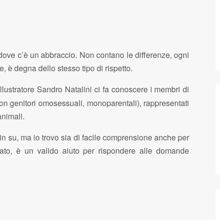
 dove c’è un abbraccio. Non contano le differenze, ogni
 è degna dello stesso tipo di rispetto.
 illustratore Sandro Natalini ci fa conoscere i membri di
con genitori omosessuali, monoparentali), rappresentati
animali.
 in su, ma io trovo sia di facile comprensione anche per
R
trato, è un valido aiuto per rispondere alle domande
p