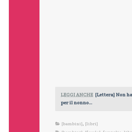
LEGGI ANCHE
[Lettera] Non ha
per il nonno...
,
[bambini]
[libri]
,
,
,