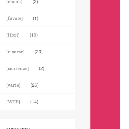
(2)
[ebook]
(1)
[favole]
(10)
[libri]
(20)
[risorse]
(2)
[sentenze]
(26)
[varie]
(14)
[WEB]