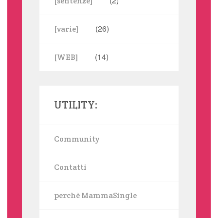
(2)
[sentenze]
(26)
[varie]
(14)
[WEB]
UTILITY:
Community
Contatti
perchè MammaSingle