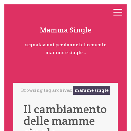
Mamma Single
segnalazioni per donne felicemente
mamme e single...
Browsing tag archives:
mamme single
Il cambiamento
delle mamme