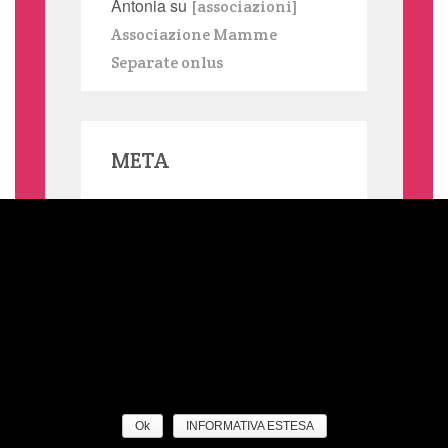
Antonia
su
[associazioni]
Associazione Mamme
Separate onlus
META
MAMMASINGLE.ORG UTILIZZA COOKIE, ANCHE DI TERZE PARTI,
Accedi
PER INVIARTI SERVIZI IN LINEA CON LE TUE PREFERENZE. SE
VUOI SAPERNE DI PIÙ O NEGARE IL CONSENSO A TUTTI O
ALCUNI COOKIE LEGGI L'INFORMATIVA ESTESA SUI COOKIE.
Feed dei contenuti
NELLA BARRA LATERALE DEL SITO TROVI SEMPRE UN LINK
ALL'INFORMATIVA ESTESA. CLICCANDO SUL TASTO "OK" OPPURE
SU QUALSIASI ELEMENTO DELLA PAGINA SOTTOSTANTE
Feed dei commenti
ACCONSENTI ALL'USO DEI COOKIE. QUESTO AVVISO TI VERRÀ
RIPROPOSTO TRA 12 MESI.
WordPress.org
Ok
INFORMATIVA ESTESA