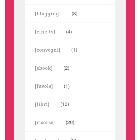
(8)
[blogging]
(4)
[cine-tv]
(1)
[convegni]
(2)
[ebook]
(1)
[favole]
(10)
[libri]
(20)
[risorse]