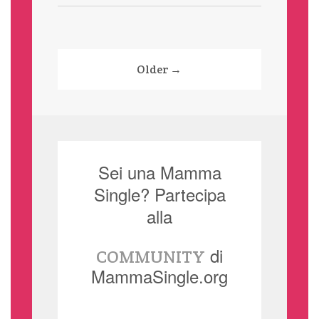
Paginazione
Older →
degli
articoli
Sei una Mamma
Single? Partecipa
alla
di
COMMUNITY
MammaSingle.org