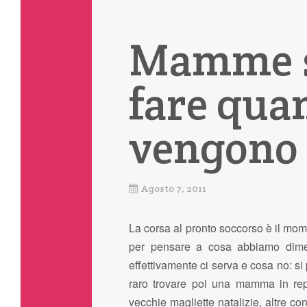
Mamme s
fare qua
vengono 
Agosto 7, 2011
La corsa al pronto soccorso è il mome
per pensare a cosa abbiamo dimen
effettivamente ci serva e cosa no: si
raro trovare poi una mamma in rep
vecchie magliette natalizie, altre co