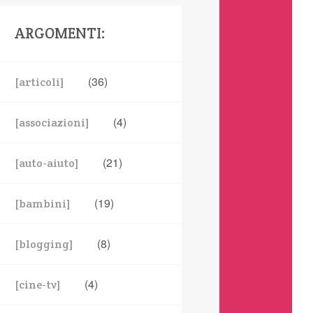
ARGOMENTI:
(36)
[articoli]
(4)
[associazioni]
(21)
[auto-aiuto]
(19)
[bambini]
(8)
[blogging]
(4)
[cine-tv]