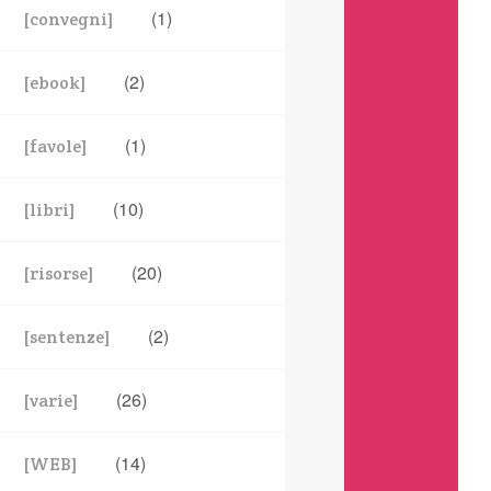
(1)
[convegni]
(2)
[ebook]
(1)
[favole]
(10)
[libri]
(20)
[risorse]
(2)
[sentenze]
(26)
[varie]
(14)
[WEB]