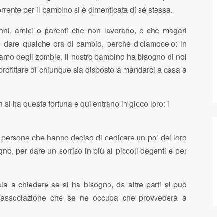
corrente per il bambino si è dimenticata di sé stessa.
nni, amici o parenti che non lavorano, e che magari
 dare qualche ora di cambio, perchè diciamocelo: in
amo degli zombie, il nostro bambino ha bisogno di noi
profittare di chiunque sia disposto a mandarci a casa a
si ha questa fortuna e qui entrano in gioco loro: i
o persone che hanno deciso di dedicare un po’ del loro
no, per dare un sorriso in più ai piccoli degenti e per
R
ia a chiedere se si ha bisogno, da altre parti si può
p
ll’associazione che se ne occupa che provvederà a