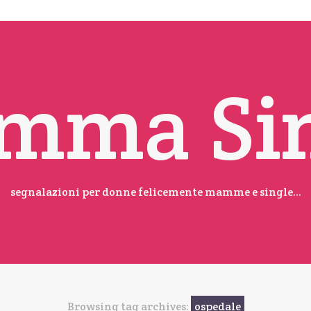
mma Sin
segnalazioni per donne felicemente mamme e single...
Browsing tag archives:
ospedale