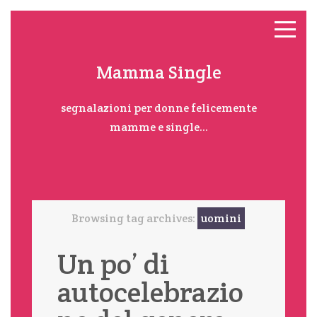
Mamma Single
segnalazioni per donne felicemente
mamme e single...
Browsing tag archives:
uomini
Un po’ di
autocelebrazio