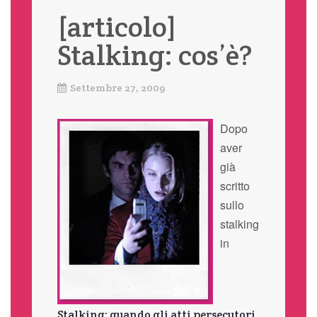
[articolo]
Stalking: cos’è?
Settembre 27, 2009
Dopo
aver
già
scritto
sullo
stalking
in
Stalking: quando gli atti persecutori