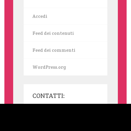
Accedi
Feed dei contenuti
Feed dei commenti
WordPress.org
CONTATTI:
MAMMASINGLE.ORG UTILIZZA COOKIE, ANCHE DI TERZE PARTI,
PER INVIARTI SERVIZI IN LINEA CON LE TUE PREFERENZE. SE
VUOI SAPERNE DI PIÙ O NEGARE IL CONSENSO A TUTTI O
ALCUNI COOKIE LEGGI L'INFORMATIVA ESTESA SUI COOKIE.