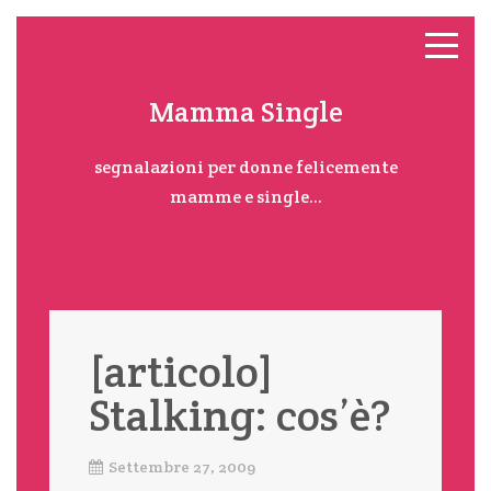
Mamma Single
segnalazioni per donne felicemente
mamme e single...
[articolo]
Stalking: cos’è?
Settembre 27, 2009