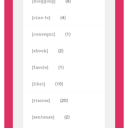
(8)
[blogging]
(4)
[cine-tv]
(1)
[convegni]
(2)
[ebook]
(1)
[favole]
(10)
[libri]
(20)
[risorse]
(2)
[sentenze]