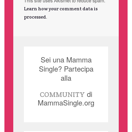
This site uses Akismet to reduce spam.
Learn how your comment data is
.
processed
Sei una Mamma
Single? Partecipa
alla
di
COMMUNITY
MammaSingle.org