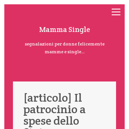
Mamma Single
segnalazioni per donne felicemente
mamme e single...
[articolo] Il
patrocinio a
spese dello