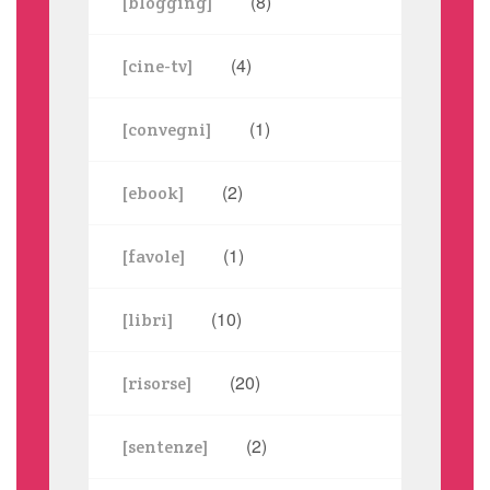
(8)
[blogging]
(4)
[cine-tv]
(1)
[convegni]
(2)
[ebook]
(1)
[favole]
(10)
[libri]
(20)
[risorse]
(2)
[sentenze]