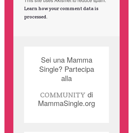
This site uses Akismet to reduce spam.
Learn how your comment data is
.
processed
Sei una Mamma
Single? Partecipa
alla
di
COMMUNITY
MammaSingle.org