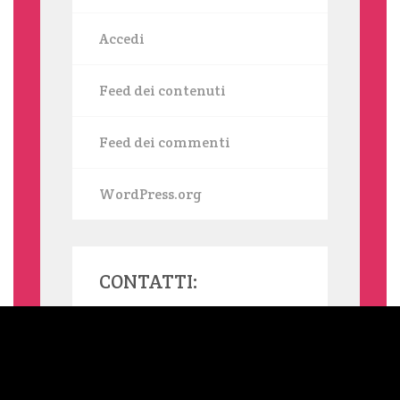
Accedi
Feed dei contenuti
Feed dei commenti
WordPress.org
CONTATTI:
MAMMASINGLE.ORG UTILIZZA COOKIE, ANCHE DI TERZE PARTI,
PER INVIARTI SERVIZI IN LINEA CON LE TUE PREFERENZE. SE
VUOI SAPERNE DI PIÙ O NEGARE IL CONSENSO A TUTTI O
ALCUNI COOKIE LEGGI L'INFORMATIVA ESTESA SUI COOKIE.
NELLA BARRA LATERALE DEL SITO TROVI SEMPRE UN LINK