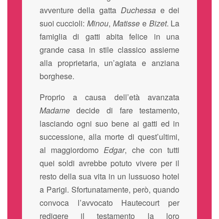
avventure della gatta
Duchessa
e dei
suoi cuccioli:
Minou
,
Matisse
e
Bizet
. La
famiglia di gatti abita felice in una
grande casa in stile classico assieme
alla proprietaria, un’agiata e anziana
borghese.
Proprio a causa dell’età avanzata
Madame
decide di fare testamento,
lasciando ogni suo bene ai gatti ed in
successione, alla morte di quest’ultimi,
al maggiordomo
Edgar
, che con tutti
quei soldi avrebbe potuto vivere per il
resto della sua vita in un lussuoso hotel
a Parigi. Sfortunatamente, però, quando
convoca l’avvocato Hautecourt per
redigere il testamento la loro