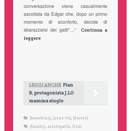
conversazione viene casualmente
ascoltata da Edgar che, dopo un primo
momento di sconforto, decide di
sbarazzarsi dei gatti"…”
Continua a
leggere
LEGGI ANCHE
Plan
B, protagonista J.LO
mamma single
,
,
[bambini]
[cine-tv]
[favole]
,
,
[favole]
aristogatti
film