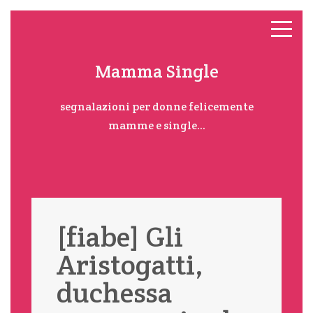
Mamma Single
segnalazioni per donne felicemente
mamme e single...
[fiabe] Gli
Aristogatti,
duchessa