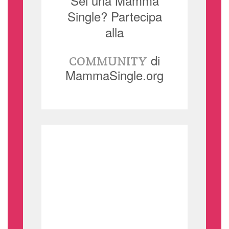
Sei una Mamma
Single? Partecipa
alla
di
COMMUNITY
MammaSingle.org