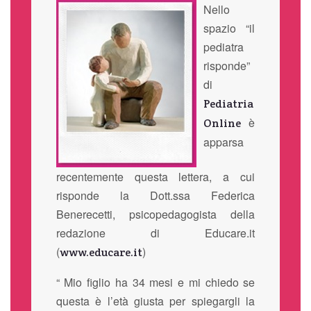
Nello
spazio “il
pediatra
risponde”
di
Pediatria
è
Online
apparsa
recentemente questa lettera, a cui
risponde la Dott.ssa Federica
Benerecetti, psicopedagogista della
redazione di Educare.it
(
)
www.educare.it
“ Mio figlio ha 34 mesi e mi chiedo se
questa è l’età giusta per spiegargli la