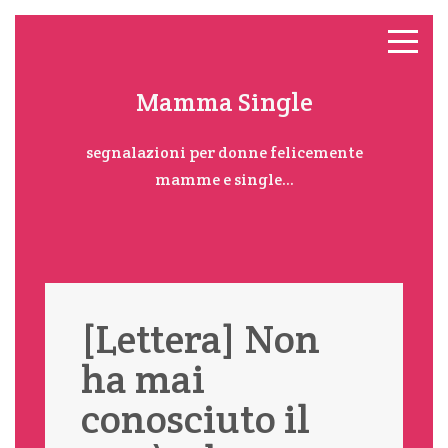
Mamma Single
segnalazioni per donne felicemente
mamme e single...
[Lettera] Non
ha mai
conosciuto il