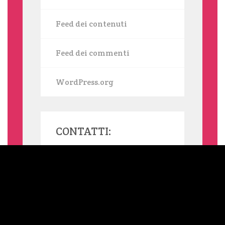
Feed dei contenuti
Feed dei commenti
WordPress.org
CONTATTI:
MAMMASINGLE.ORG UTILIZZA COOKIE, ANCHE DI TERZE PARTI,
PER INVIARTI SERVIZI IN LINEA CON LE TUE PREFERENZE. SE
VUOI SAPERNE DI PIÙ O NEGARE IL CONSENSO A TUTTI O
ALCUNI COOKIE LEGGI L'INFORMATIVA ESTESA SUI COOKIE.
NELLA BARRA LATERALE DEL SITO TROVI SEMPRE UN LINK
ALL'INFORMATIVA ESTESA. CLICCANDO SUL TASTO "OK" OPPURE
SU QUALSIASI ELEMENTO DELLA PAGINA SOTTOSTANTE