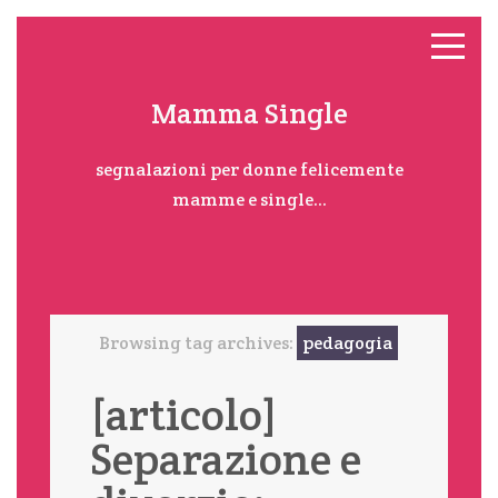
Mamma Single
segnalazioni per donne felicemente
mamme e single...
Browsing tag archives:
pedagogia
[articolo]
Separazione e