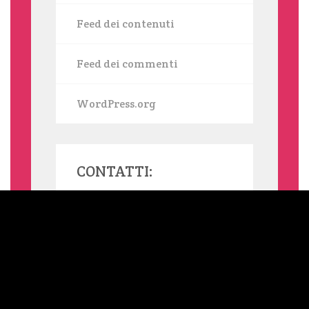
Feed dei contenuti
Feed dei commenti
WordPress.org
CONTATTI:
MAMMASINGLE.ORG UTILIZZA COOKIE, ANCHE DI TERZE PARTI,
PER INVIARTI SERVIZI IN LINEA CON LE TUE PREFERENZE. SE
VUOI SAPERNE DI PIÙ O NEGARE IL CONSENSO A TUTTI O
ALCUNI COOKIE LEGGI L'INFORMATIVA ESTESA SUI COOKIE.
NELLA BARRA LATERALE DEL SITO TROVI SEMPRE UN LINK
ALL'INFORMATIVA ESTESA. CLICCANDO SUL TASTO "OK" OPPURE
SU QUALSIASI ELEMENTO DELLA PAGINA SOTTOSTANTE
ACCONSENTI ALL'USO DEI COOKIE. QUESTO AVVISO TI VERRÀ