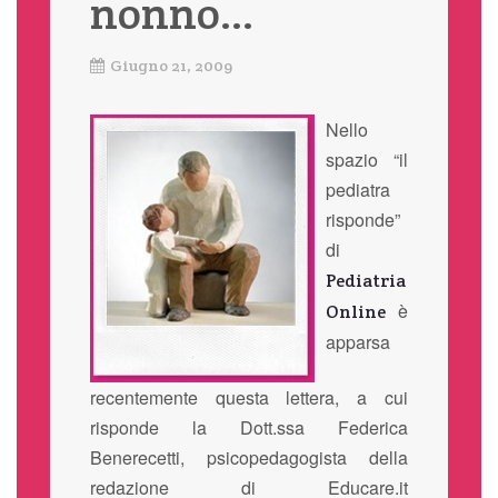
nonno…
Giugno 21, 2009
Nello
spazio “il
pediatra
risponde”
di
Pediatria
è
Online
apparsa
recentemente questa lettera, a cui
risponde la Dott.ssa Federica
Benerecetti, psicopedagogista della
redazione di Educare.it