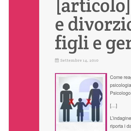
[articolo
e divorzi
figli e ge
Settembre 14, 2010
Come reagi
psicologia
Psicologo
[…]
L’indagine
riporta i 