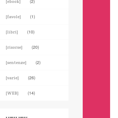
(2)
[ebook]
(1)
[favole]
(10)
[libri]
(20)
[risorse]
(2)
[sentenze]
(26)
[varie]
(14)
[WEB]