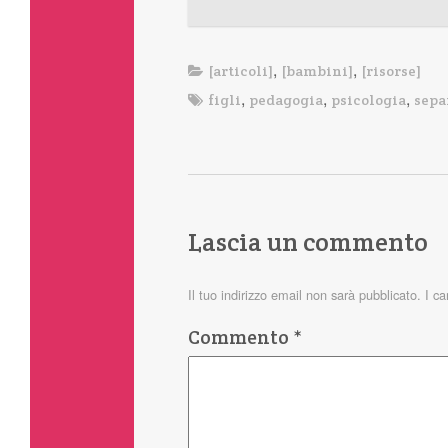
,
,
[articoli]
[bambini]
[risorse]
,
,
,
figli
pedagogia
psicologia
sepa
Lascia un commento
Il tuo indirizzo email non sarà pubblicato.
I c
Commento
*