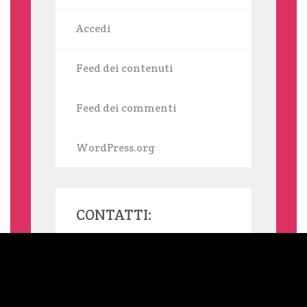
Accedi
Feed dei contenuti
Feed dei commenti
WordPress.org
CONTATTI:
MAMMASINGLE.ORG UTILIZZA COOKIE, ANCHE DI TERZE PARTI,
PER INVIARTI SERVIZI IN LINEA CON LE TUE PREFERENZE. SE
VUOI SAPERNE DI PIÙ O NEGARE IL CONSENSO A TUTTI O
ALCUNI COOKIE LEGGI L'INFORMATIVA ESTESA SUI COOKIE.
NELLA BARRA LATERALE DEL SITO TROVI SEMPRE UN LINK