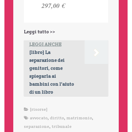
297,00 €
Leggi tutto >>
LEGGI ANCHE
[libro] La
separazione dei
genitori, come
spiegarla ai
bambini con l'aiuto
di un libro
[risorse]
,
,
,
avvocato
diritto
matrimonio
,
separazione
tribunale