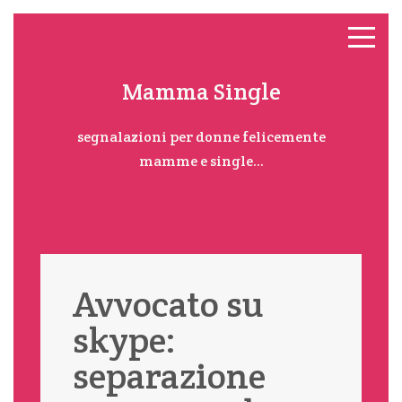
Mamma Single
segnalazioni per donne felicemente
mamme e single...
Avvocato su
skype:
separazione