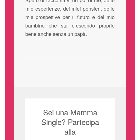
Spero di raccontarvi un po’ di me, delle
mie esperienze, dei miei pensieri, delle
mie prospettive per il futuro e del mio
bambino che sta crescendo proprio
bene anche senza un papà.
Sei una Mamma
Single? Partecipa
alla