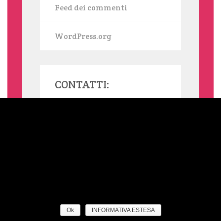
Feed dei commenti
WordPress.org
CONTATTI:
MAMMASINGLE.ORG UTILIZZA COOKIE, ANCHE DI TERZE PARTI,
PER INVIARTI SERVIZI IN LINEA CON LE TUE PREFERENZE. SE
VUOI SAPERNE DI PIÙ O NEGARE IL CONSENSO A TUTTI O
ALCUNI COOKIE LEGGI L'INFORMATIVA ESTESA SUI COOKIE.
NELLA BARRA LATERALE DEL SITO TROVI SEMPRE UN LINK
ALL'INFORMATIVA ESTESA. CLICCANDO SUL TASTO "OK" OPPURE
SU QUALSIASI ELEMENTO DELLA PAGINA SOTTOSTANTE
ACCONSENTI ALL'USO DEI COOKIE. QUESTO AVVISO TI VERRÀ
RIPROPOSTO TRA 12 MESI.
This website is powered by
and
WordPress
Aries
Ok
INFORMATIVA ESTESA