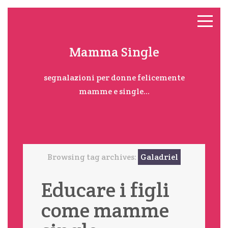
Mamma Single
segnalazioni per donne felicemente
mamme e single...
Browsing tag archives:
Galadriel
Educare i figli
come mamme